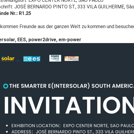
sstellungsort: EXPO CENTER NORTE, SAO PAULO
chrift: JOSÉ BERNARDO PINTO ST., 333 VILA GUILHERME, São P
nde Nr.: R1.25
lkommen Freunde aus der ganzen Welt zu kommen und besuchen
ersolar, EES, power2drive, em-power