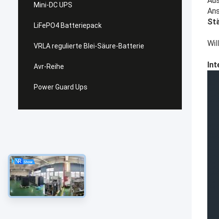
Au
Mini-DC UPS
Ans
Stä
LiFePO4 Batteriepack
Wil
VRLA regulierte Blei-Säure-Batterie
Int
Avr-Reihe
Power Guard Ups