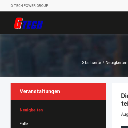
G-TECH POWER GROUP
Startseite
/
Neuigkeiten
Veranstaltungen
Di
te
Neuigkeiten
Aug
Fälle