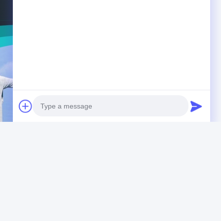
Photo
Video Call
Audio Call