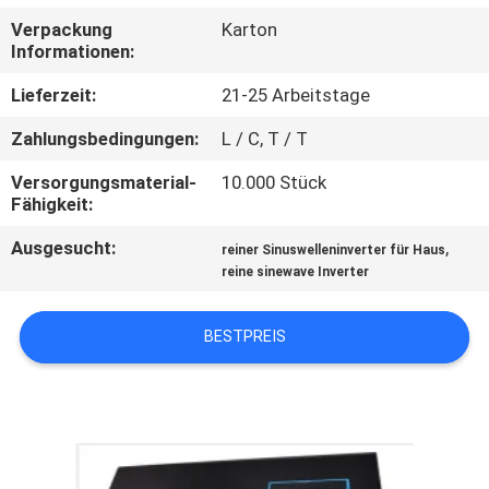
Verpackung
Karton
KONTAKT
Informationen:
MIT
Lieferzeit:
21-25 Arbeitstage
UNS
Zahlungsbedingungen:
L / C, T / T
Versorgungsmaterial-
10.000 Stück
NEUIGKEITEN
Fähigkeit:
Ausgesucht:
,
reiner Sinuswelleninverter für Haus
BITTE UM
reine sinewave Inverter
EIN
ANGEBOT
BESTPREIS
SITEMAP
DATENSCHUTZ-