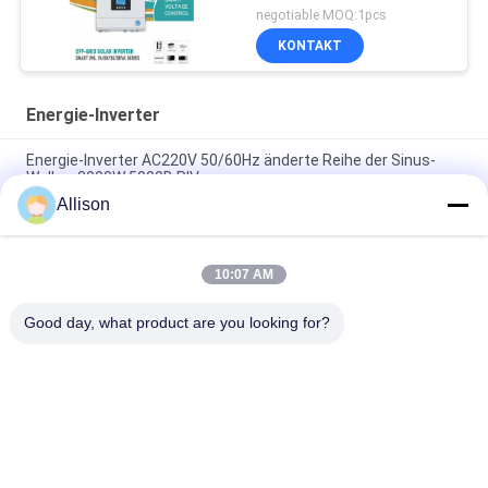
MPPT
negotiable MOQ:1pcs
KONTAKT
Energie-Inverter
Energie-Inverter AC220V 50/60Hz änderte Reihe der Sinus-
Wellen-3000W 5000B PIV
Allison
XL-Reihen-reiner Sinus-Wellen-Inverter , Inverter für
Hauptgebrauch
10:07 AM
Energie-Inverter-s LCD 800VA 640W Anzeige mit 2 Jahren
Garantie-
Good day, what product are you looking for?
Beliebte Kategorien
Alle
Reine Sinus-Wellen-
G-Technologie UPS
Linie 
Wechselwirkendes 