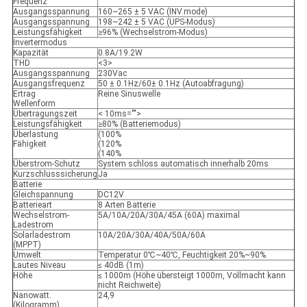
Frequenz
Ausgangsspannung
160~265 ± 5 VAC (INV.mode)
Ausgangsspannung
198~242 ± 5 VAC (UPS-Modus)
Leistungsfähigkeit
≥96% (Wechselstrom-Modus)
Invertermodus
Kapazität
0.8A/19.2W
THD
<3>
Ausgangsspannung
230Vac
Ausgangsfrequenz
50 ± 0.1Hz/60± 0.1Hz (Autoabfragung)
Ertrag
Reine Sinuswelle
Wellenform
Übertragungszeit
< 10ms="">
Leistungsfähigkeit
≥80% (Batteriemodus)
Überlastung
(100%
Fähigkeit
(120%
(140%
Überstrom-Schutz
System schloss automatisch innerhalb 20ms
Kurzschlusssicherung
Ja
Batterie
Gleichspannung
DC12V
Batterieart
8 Arten Batterie
Wechselstrom-
5A/10A/20A/30A/45A (60A) maximal
Ladestrom
Solarladestrom
10A/20A/30A/40A/50A/60A
(MPPT)
Umwelt
Temperatur 0℃~40℃, Feuchtigkeit 20%~90%
Lautes Niveau
≤ 40dB (1m)
Höhe
≤ 1000m (Höhe übersteigt 1000m, Vollmacht kann
nicht Reichweite)
Nanowatt.
24,9
(Kilogramm)