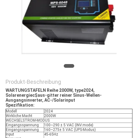
BESTIMMUNGEN
Produkt-Beschreibung
WARTUNGSTAFELN Reihe 2000W, type2024,
Solarenergiec$aus-gitter reiner Sinus-Wellen-
Ausgangsinverter, AC-/Solarinput
Spezifikation:
Modell
2024
Wirkliche Macht
2000W
WECHSELSTROM-MODUS
Eingangsspannung
100~290 ± 5 VAC (INV.mode)
Eingangsspannung
160~275± 5 VAC (UPS-Modus)
Input
45-65Hz