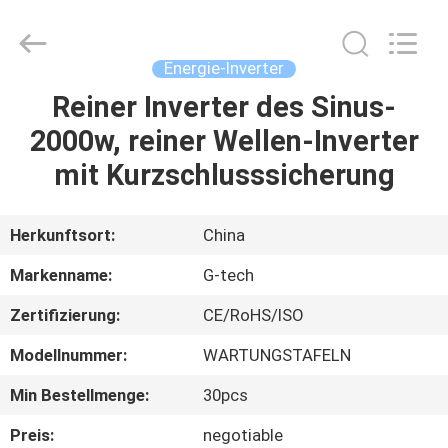
G-
TECH
POWER
GROUP.
All
Energie-Inverter
Rights
Reserved.
Reiner Inverter des Sinus-
ZU
2000w, reiner Wellen-Inverter
HAUSE
mit Kurzschlusssicherung
PRODUKTE
Herkunftsort:
China
ÜBER
Markenname:
G-tech
UNS
Zertifizierung:
CE/RoHS/ISO
Modellnummer:
WARTUNGSTAFELN
WERKSBESICHTIGUNG
Min Bestellmenge:
30pcs
QUALITÄTSKONTROLLE
Preis:
negotiable