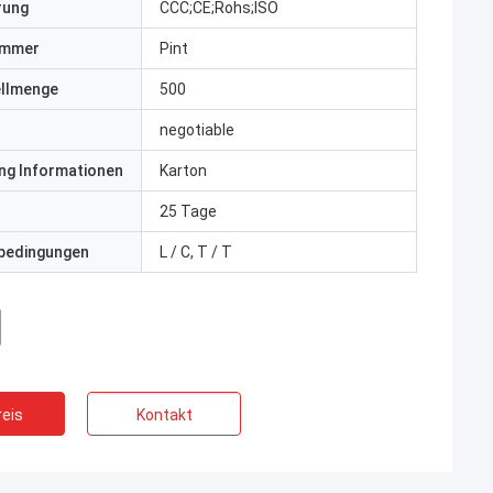
erung
CCC;CE;Rohs;ISO
ummer
Pint
ellmenge
500
negotiable
ng Informationen
Karton
25 Tage
bedingungen
L / C, T / T
eis
Kontakt