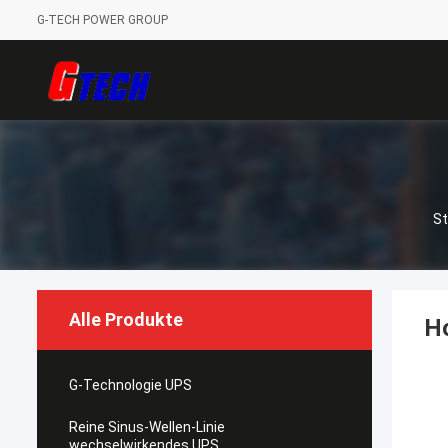
G-TECH POWER GROUP
St
Alle Produkte
H
G-Technologie UPS
Reine Sinus-Wellen-Linie
wechselwirkendes UPS