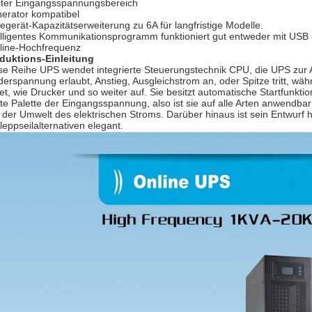
iter Eingangsspannungsbereich
erator kompatibel
egerät-Kapazitätserweiterung zu 6A für langfristige Modelle.
elligentes Kommunikationsprogramm funktioniert gut entweder mit U
line-Hochfrequenz
duktions-Einleitung
se Reihe UPS wendet integrierte Steuerungstechnik CPU, die UPS zur 
derspannung erlaubt, Anstieg, Ausgleichstrom an, oder Spitze tritt, wä
tet, wie Drucker und so weiter auf. Sie besitzt automatische Startfunk
ite Palette der Eingangsspannung, also ist sie auf alle Arten anwendbar
 der Umwelt des elektrischen Stroms. Darüber hinaus ist sein Entwurf 
leppseilalternativen elegant.