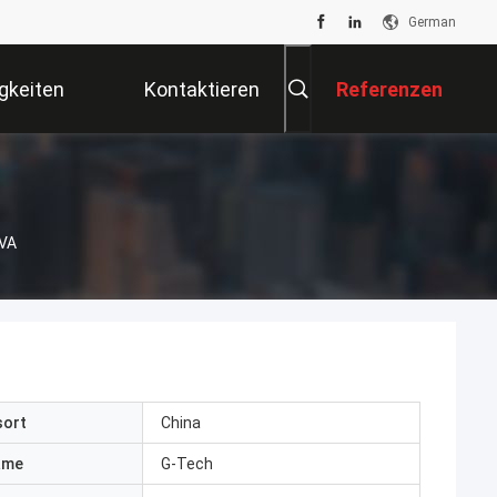
German
gkeiten
Kontaktieren
Referenzen
Sie Uns
KVA
sort
China
ame
G-Tech