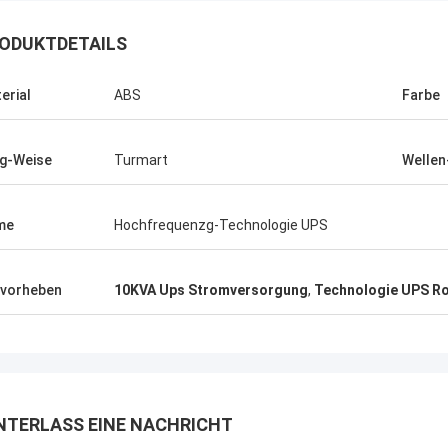
ODUKTDETAILS
erial
ABS
Farbe
Stamatis Greece
n mit G-Technologieprodukten sehr
g-Weise
Turmart
Welle
, sind die Qualität sehr gut und
, und mit gutem Service, schätze ich
me
Hochfrequenzg-Technologie UPS
vorheben
10KVA Ups Stromversorgung
,
Technologie UPS R
NTERLASS EINE NACHRICHT