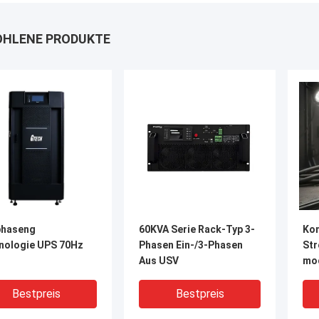
HLENE PRODUKTE
phaseng
60KVA Serie Rack-Typ 3-
Kom
nologie UPS 70Hz
Phasen Ein-/3-Phasen
Str
Aus USV
mo
ska
gee
Bestpreis
Bestpreis
In