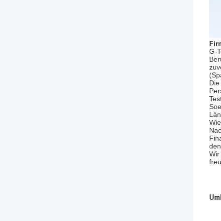
Fir
G-T
Ber
zuv
(Sp
Die
Per
Tes
Soe
Län
Wie
Nac
Fin
den
Wir
fre
Umb