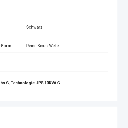
Schwarz
n-Form
Reine Sinus-Welle
ohs G
,
Technologie UPS 10KVA G