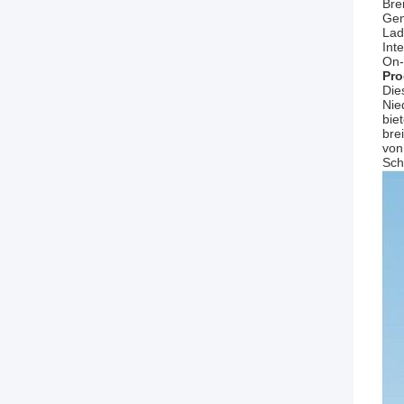
Bre
Gen
Lad
Int
On-
Pro
Die
Nie
bie
bre
von
Sch