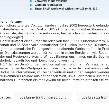
meneinleitung
echnologie Energie Co., Ltd. wurde im Jahre 2002 hergestellt, gefund
ufshersteller der hoher Qualität UPS (1)unterbrechungsfrei Stromversor
erlässigste, das handlich zu entwickeln, herzustellen und laufen zu la
annungsregler).
 Fabrik umfasst einen Arbeitsbereich von fast 20.000 Quadratmetern, h
sonal) und 33 Sätze vollautomatischer SMT-Linien, mehr als 10 Sätze
tgerät, automatische Prüfungsmitte und alternde Werkstatt für alle Pr
m-Dienstleistungen werden für Kunden in vielen Bereichen, wie Südame
der und Regionen erbracht. Wir qualifizieren uns immer, um die Bedi
derholungsaufträge und -bewunderung von ihnen.
h 17 Jahren Bemühungen, sind wir auf mehr und mehr Verbraucher au
anzierung, in den Wertpapieren, in der Energie, in der Telekommunikati
 Industrieunternehmen, im Rechenzentrum und in der Hauptverwendung
 Willkommen Freunde aus der ganzen Welt, um zu erforschen und mit u
undliches zu errichten ein mit Gewinn für beide Parteien arbeiten Sie 
auten:
ups Einheitsstromversorgung
ups Ersatzstrom