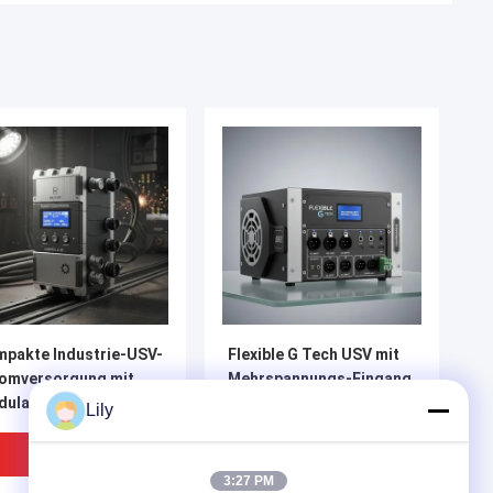
pakte Industrie-USV-
Flexible G Tech USV mit
omversorgung mit
Mehrspannungs-Eingang,
dularem Design und
unterstützt verschiedene
Lily
lierbarer Kapazität,
Industriestandards und
ignet für raue
Konfigurationen
Bestpreis
Bestpreis
dustrieumgebungen
3:27 PM