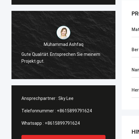
PR
Mat
Muhammad Ashfaq
Ich bi
Ber
Gute Qualität. Entsprechen Sie meinem
erfüllt
h
Projekt gut.
stabil
es!
Na
Her
Ansprechpartner :
Sky Lee
Telefonnummer :
+8615899791624
Whatsapp :
+8615899791624
HI