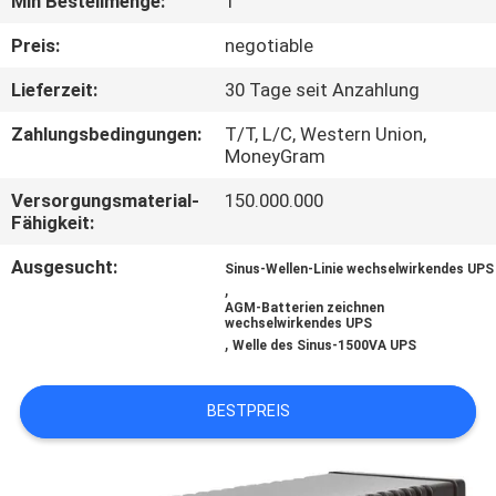
Min Bestellmenge:
1
KONTAKT
Preis:
negotiable
MIT
Lieferzeit:
30 Tage seit Anzahlung
UNS
Zahlungsbedingungen:
T/T, L/C, Western Union,
MoneyGram
NEUIGKEITEN
Versorgungsmaterial-
150.000.000
Fähigkeit:
BITTE UM
Ausgesucht:
Sinus-Wellen-Linie wechselwirkendes UPS
,
EIN
AGM-Batterien zeichnen
wechselwirkendes UPS
ANGEBOT
,
Welle des Sinus-1500VA UPS
SITEMAP
BESTPREIS
DATENSCHUTZ-