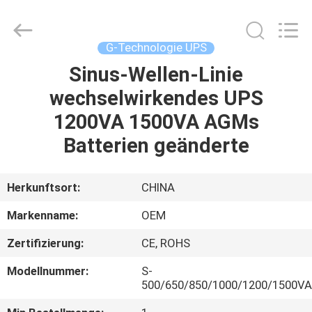
G-
TECH
POWER
GROUP.
All
G-Technologie UPS
Rights
Reserved.
Sinus-Wellen-Linie
ZU
wechselwirkendes UPS
HAUSE
1200VA 1500VA AGMs
PRODUKTE
Batterien geänderte
ÜBER
Herkunftsort:
CHINA
UNS
Markenname:
OEM
Zertifizierung:
CE, ROHS
WERKSBESICHTIGUNG
Modellnummer:
S-
500/650/850/1000/1200/1500V
QUALITÄTSKONTROLLE