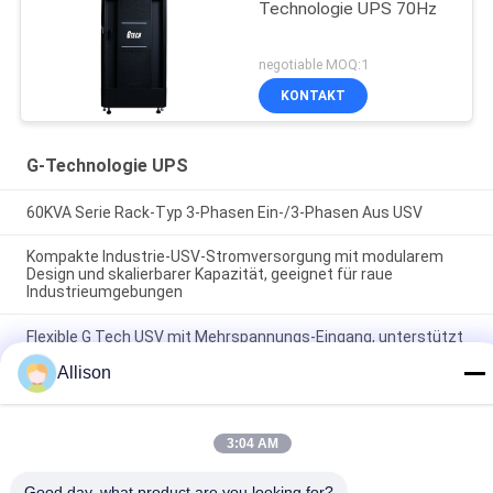
Technologie UPS 70Hz
negotiable MOQ:1
KONTAKT
G-Technologie UPS
60KVA Serie Rack-Typ 3-Phasen Ein-/3-Phasen Aus USV
Kompakte Industrie-USV-Stromversorgung mit modularem
Design und skalierbarer Kapazität, geeignet für raue
Industrieumgebungen
Flexible G Tech USV mit Mehrspannungs-Eingang, unterstützt
verschiedene Industriestandards und Konfigurationen
Allison
Beliebte Kategorien
Alle
3:04 AM
Reine Sinus-Wellen-
G-Technologie UPS
Good day, what product are you looking for?