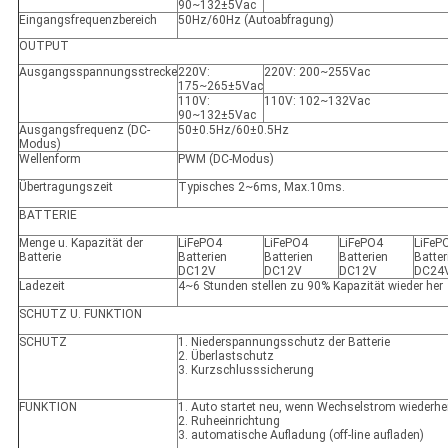
90~132±5Vac
Eingangsfrequenzbereich
50Hz/60Hz (Autoabfragung)
OUTPUT
Ausgangsspannungsstrecke
220V:
220V: 200~255Vac
175~265±5Vac
110V:
110V: 102~132Vac
90~132±5Vac
Ausgangsfrequenz (DC-
50±0.5Hz/60±0.5Hz
Modus)
Wellenform
PWM (DC-Modus)
Übertragungszeit
Typisches 2~6ms, Max.10ms.
BATTERIE
Menge u. Kapazität der
LiFePO4
LiFePO4
LiFePO4
LiFeP
Batterie
Batterien
Batterien
Batterien
Batter
DC12V
DC12V
DC12V
DC24
Ladezeit
4~6 Stunden stellen zu 90% Kapazität wieder her
SCHUTZ U. FUNKTION
SCHUTZ
1. Niederspannungsschutz der Batterie
2. Überlastschutz
3. Kurzschlusssicherung
FUNKTION
1. Auto startet neu, wenn Wechselstrom wiederher
2. Ruheeinrichtung
3. automatische Aufladung (off-line aufladen)