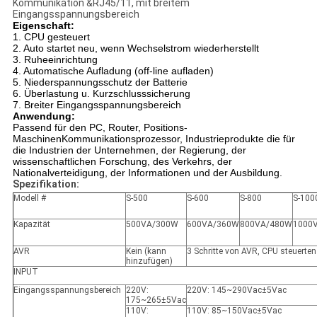
Kommunikation &RJ45/11, mit breitem
Eingangsspannungsbereich
Eigenschaft:
1. CPU gesteuert
2. Auto startet neu, wenn Wechselstrom wiederherstellt
3. Ruheeinrichtung
4. Automatische Aufladung (off-line aufladen)
5. Niederspannungsschutz der Batterie
6. Überlastung u. Kurzschlusssicherung
7. Breiter Eingangsspannungsbereich
Anwendung:
Passend für den PC, Router, Positions-
MaschinenKommunikationsprozessor, Industrieprodukte die für
die Industrien der Unternehmen, der Regierung, der
wissenschaftlichen Forschung, des Verkehrs, der
Nationalverteidigung, der Informationen und der Ausbildung.
Spezifikation:
Modell #
S-500
S-600
S-800
S-100
Kapazität
500VA/300W
600VA/360W
800VA/480W
1000
AVR
Kein (kann
3 Schritte von AVR, CPU steuerten
hinzufügen)
INPUT
Eingangsspannungsbereich
220V:
220V: 145~290Vac±5Vac
175~265±5Vac
110V:
110V: 85~150Vac±5Vac